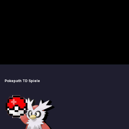
Pokepath TD Spiele