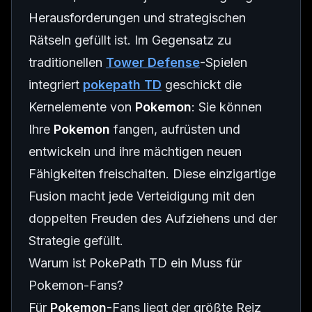
Herausforderungen und strategischen
Rätseln gefüllt ist. Im Gegensatz zu
traditionellen
Tower Defense
-Spielen
integriert
pokepath TD
geschickt die
Kernelemente von
Pokemon
: Sie können
Ihre
Pokemon
fangen, aufrüsten und
entwickeln und ihre mächtigen neuen
Fähigkeiten freischalten. Diese einzigartige
Fusion macht jede Verteidigung mit den
doppelten Freuden des Aufziehens und der
Strategie gefüllt.
Warum ist PokePath TD ein Muss für
Pokemon-Fans?
Für
Pokemon
-Fans liegt der größte Reiz