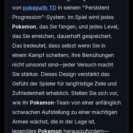
von
pokepath TD
in seinem "Persistent
Progression"-System. Im Spiel wird jedes
Pokemon
, das Sie fangen, und jedes Level,
das Sie erreichen, dauerhaft gespeichert.
Das bedeutet, dass selbst wenn Sie in
einem Kampf scheitern, Ihre Bemühungen
nicht umsonst sind—jeder Versuch macht
Sie stärker. Dieses Design verstärkt das
Gefühl der Spieler für langfristige Ziele und
Zufriedenheit erheblich. Stellen Sie sich vor,
wie Ihr
Pokemon
-Team von einer anfänglich
schwachen Aufstellung zu einer mächtigen
Armee wächst, die in der Lage ist,
legendäre
Pokemon
herauszufordern—