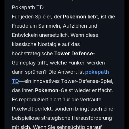
Poképath TD
Für jeden Spieler, der
Pokemon
liebt, ist die
Freude am Sammeln, Aufziehen und
Entwickeln unersetzlich. Wenn diese
klassische Nostalgie auf das
hochstrategische
Tower Defense
-
Gameplay trifft, welche Funken werden
dann sprühen? Die Antwort ist
pokepath
TD
—ein innovatives Tower-Defense-Spiel,
das Ihren
Pokemon
-Geist wieder entfacht.
Es reproduziert nicht nur die vertraute
Pixelwelt perfekt, sondern bringt auch eine
beispiellose strategische Herausforderung
mit sich. Wenn Sie sehnsüchtig darauf