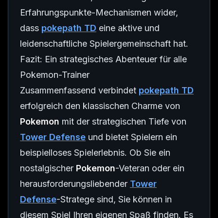
Erfahrungspunkte-Mechanismen wider,
dass
pokepath TD
eine aktive und
leidenschaftliche Spielergemeinschaft hat.
Fazit: Ein strategisches Abenteuer für alle
Pokemon-Trainer
Zusammenfassend verbindet
pokepath TD
erfolgreich den klassischen Charme von
Pokemon
mit der strategischen Tiefe von
Tower Defense
und bietet Spielern ein
beispielloses Spielerlebnis. Ob Sie ein
nostalgischer
Pokemon
-Veteran oder ein
herausforderungsliebender
Tower
Defense
-Stratege sind, Sie können in
diesem Spiel Ihren eigenen Spaß finden. Es