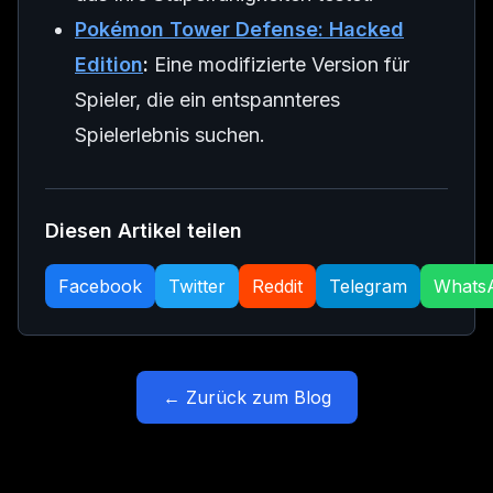
Pokémon Tower Defense: Hacked
Edition
:
Eine modifizierte Version für
Spieler, die ein entspannteres
Spielerlebnis suchen.
Diesen Artikel teilen
Facebook
Twitter
Reddit
Telegram
Whats
← Zurück zum Blog