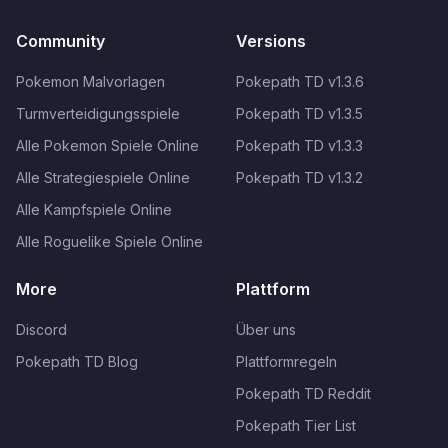
Community
Versions
Pokemon Malvorlagen
Pokepath TD v1.3.6
Turmverteidigungsspiele
Pokepath TD v1.3.5
Alle Pokemon Spiele Online
Pokepath TD v1.3.3
Alle Strategiespiele Online
Pokepath TD v1.3.2
Alle Kampfspiele Online
Alle Roguelike Spiele Online
More
Plattform
Discord
Über uns
Pokepath TD Blog
Plattformregeln
Pokepath TD Reddit
Pokepath Tier List