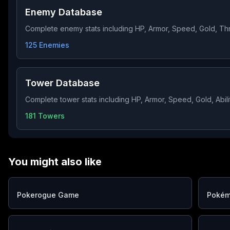
Enemy Database
Complete enemy stats including HP, Armor, Speed, Gold, Thre
125 Enemies
Tower Database
Complete tower stats including HP, Armor, Speed, Gold, Abil
181 Towers
You might also like
Pokerogue Game