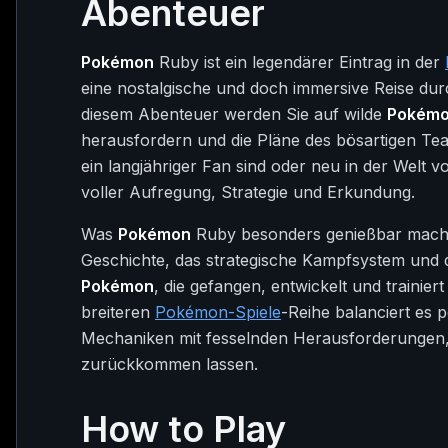
Abenteuer
Pokémon
Ruby ist ein legendärer Eintrag in der
eine nostalgische und doch immersive Reise dur
diesem Abenteuer werden Sie auf wilde
Pokém
herausfordern und die Pläne des bösartigen Te
ein langjähriger Fan sind oder neu in der Welt 
voller Aufregung, Strategie und Erkundung.
Was
Pokémon
Ruby besonders genießbar macht, 
Geschichte, das strategische Kampfsystem und 
Pokémon
, die gefangen, entwickelt und trainier
breiteren
Pokémon-Spiele
-Reihe balanciert es pe
Mechaniken mit fesselnden Herausforderungen, 
zurückkommen lassen.
How to Play