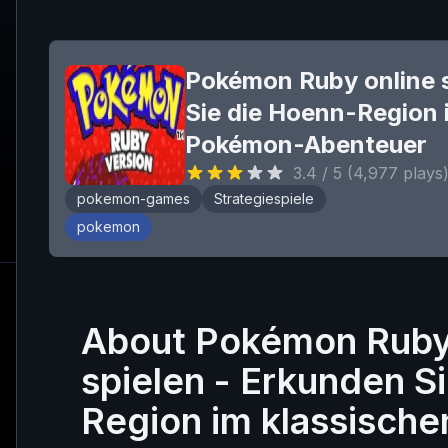
Pokémon Ruby online s
Sie die Hoenn-Region 
Pokémon-Abenteuer
3.4
/ 5 (
4,977
plays
pokemon-games
Strategiespiele
pokemon
About
Pokémon Ruby
spielen - Erkunden S
Region im klassisch