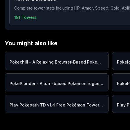
Complete tower stats including HP, Armor, Speed, Gold, Abil
181 Towers
You might also like
Pokechill – A Relaxing Browser-Based Pokemon-Style Idle RPG Game，Play free pokechill online.
PokePlunder - A turn-based Pokemon roguelike game
Play Pokepath TD v1.4 Free Pokémon Tower Defense Game Online