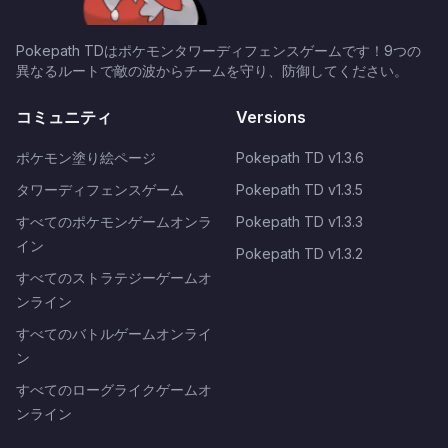
Pokepath TDはポケモンタワーディフェンスゲームです！9つの
異なるルートで敵の波からチームを守り、防御してください。
コミュニティ
Versions
ポケモン塗り絵ページ
Pokepath TD v1.3.6
タワーディフェンスゲーム
Pokepath TD v1.3.5
すべてのポケモンゲームオンラ
Pokepath TD v1.3.3
イン
Pokepath TD v1.3.2
すべてのストラテジーゲームオ
ンライン
すべてのバトルゲームオンライ
ン
すべてのローグライクゲームオ
ンライン