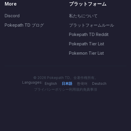
More
プラットフォーム
Discord
私たちについて
Pokepath TD ブログ
プラットフォームルール
Pokepath TD Reddit
Pokepath Tier List
Pokemon Tier List
© 2026 Pokepath TD。全著作権所有。
Languages:
English
日本語
한국어
Deutsch
プライバシーポリシー
利用規約
免責事項