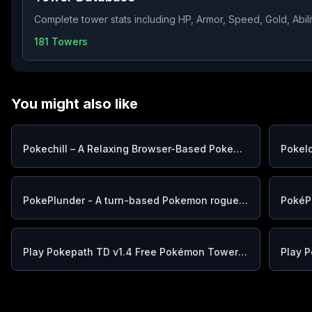
Complete tower stats including HP, Armor, Speed, Gold, Abil
181 Towers
You might also like
Pokechill – A Relaxing Browser-Based Pokemon-Style Idle RPG Game，Play free pokechill online.
PokePlunder - A turn-based Pokemon roguelike game
Play Pokepath TD v1.4 Free Pokémon Tower Defense Game Online