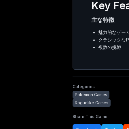
Key Fe
主な特徴
魅力的なゲー
クラシックなPo
複数の挑戦
Categories
Pokemon Games
Roguelike Games
Share This Game