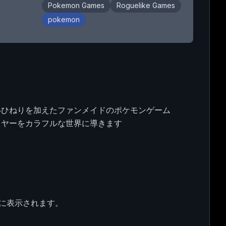
Pokemon Games
Roguelike Games
pokemon
いひねりを加えたファンメイドのポケモンゲーム
イヤーをカラフルな世界に導きます
に表示されます。