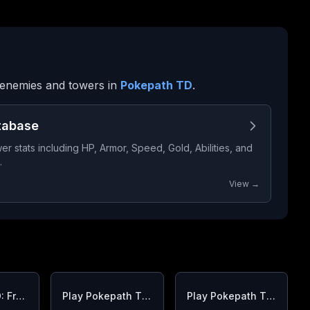
n enemies and towers in
Pokepath TD
.
tabase
r stats including HP, Armor, Speed, Gold, Abilities, and
.
View →
PokéPath TD: Free Pokémon Tower Defense Game Online
Play Pokepath TD v1.4 Free Pokémon Tower Defense Game Online
Play Pokepath TD v1.3.6 Free Pokémon Tower Defense Game Online