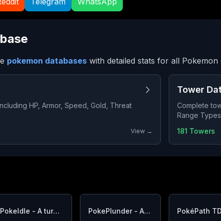
eddit
Telegram
WhatsApp
abase
ve
pokemon databases
with detailed stats for all Pokemo
Tower Da
ncluding HP, Armor, Speed, Gold, Threat
Complete towe
Range Types
181 Towers
View →
PokeIdle - A turn-based Pokemon roguelike game
PokePlunder - A turn-based Pokemon roguelike game