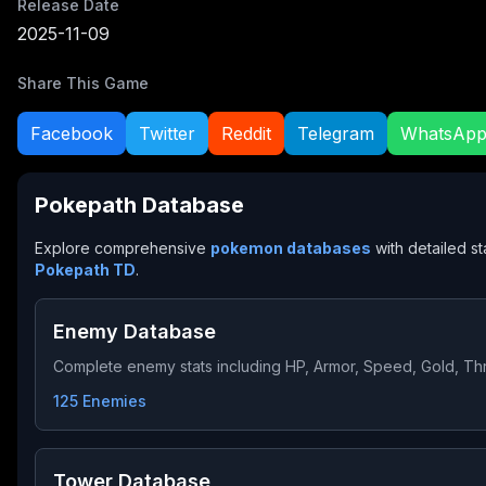
Release Date
2025-11-09
Share This Game
Facebook
Twitter
Reddit
Telegram
WhatsAp
Pokepath Database
Explore comprehensive
pokemon databases
with detailed s
Pokepath TD
.
Enemy Database
Complete enemy stats including HP, Armor, Speed, Gold, Thre
125 Enemies
Tower Database