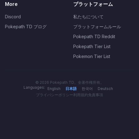
More
プラットフォーム
Discord
私たちについて
Pokepath TD ブログ
プラットフォームルール
Pokepath TD Reddit
Pokepath Tier List
Pokemon Tier List
© 2026 Pokepath TD。全著作権所有。
Languages:
English
日本語
한국어
Deutsch
プライバシーポリシー
利用規約
免責事項