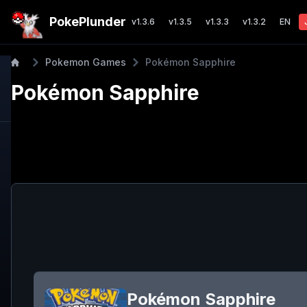
PokePlunder
v1.3.6
v1.3.5
v1.3.3
v1.3.2
EN
Pokemon Games
Pokémon Sapphire
Pokémon Sapphire
Pokémon Sapphire