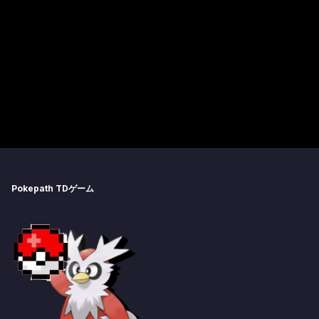
Pokepath TDゲーム