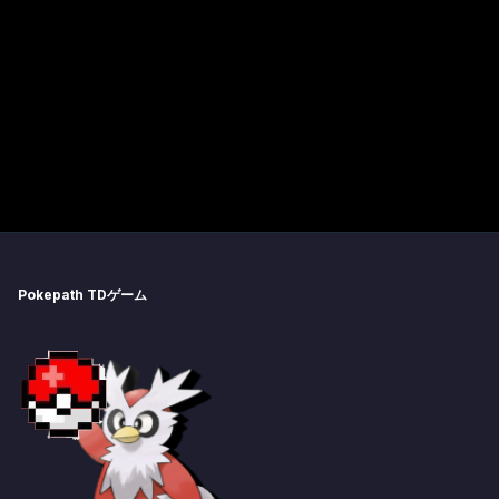
Pokepath TDゲーム