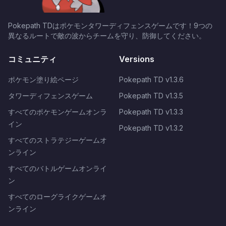
Pokepath TDはポケモンタワーディフェンスゲームです！9つの
異なるルートで敵の波からチームを守り、防御してください。
コミュニティ
Versions
ポケモン塗り絵ページ
Pokepath TD v1.3.6
タワーディフェンスゲーム
Pokepath TD v1.3.5
すべてのポケモンゲームオンラ
Pokepath TD v1.3.3
イン
Pokepath TD v1.3.2
すべてのストラテジーゲームオ
ンライン
すべてのバトルゲームオンライ
ン
すべてのローグライクゲームオ
ンライン