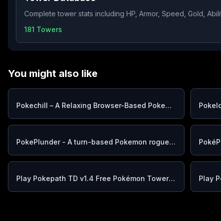
Complete tower stats including HP, Armor, Speed, Gold, Abil
181 Towers
You might also like
Pokechill – A Relaxing Browser-Based Pokemon-Style Idle RPG Game，Play free pokechill online.
PokePlunder - A turn-based Pokemon roguelike game
Play Pokepath TD v1.4 Free Pokémon Tower Defense Game Online