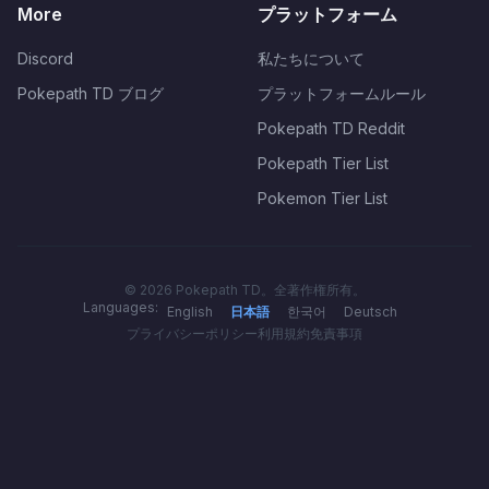
More
プラットフォーム
Discord
私たちについて
Pokepath TD ブログ
プラットフォームルール
Pokepath TD Reddit
Pokepath Tier List
Pokemon Tier List
© 2026 Pokepath TD。全著作権所有。
Languages:
English
日本語
한국어
Deutsch
プライバシーポリシー
利用規約
免責事項