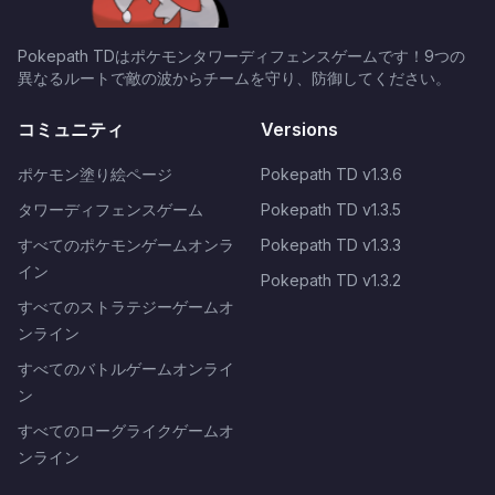
Pokepath TDはポケモンタワーディフェンスゲームです！9つの
異なるルートで敵の波からチームを守り、防御してください。
コミュニティ
Versions
ポケモン塗り絵ページ
Pokepath TD v1.3.6
タワーディフェンスゲーム
Pokepath TD v1.3.5
すべてのポケモンゲームオンラ
Pokepath TD v1.3.3
イン
Pokepath TD v1.3.2
すべてのストラテジーゲームオ
ンライン
すべてのバトルゲームオンライ
ン
すべてのローグライクゲームオ
ンライン