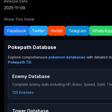
Release Date
2025-11-09
Share This Game
Facebook
Twitter
Reddit
Telegram
WhatsAp
Pokepath Database
Explore comprehensive
pokemon databases
with detailed s
Pokepath TD
.
Enemy Database
Complete enemy stats including HP, Armor, Speed, Gold, Thre
125 Enemies
Tower Database