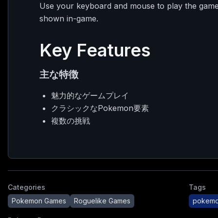
Use your keyboard and mouse to play the game. 
shown in-game.
Key Features
主な特徴
魅力的なゲームプレイ
クラシックなPokemon要素
複数の挑戦
Categories
Tags
Pokemon Games
Roguelike Games
pokem