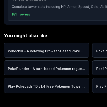
Complete tower stats including HP, Armor, Speed, Gold, Abil
181 Towers
You might also like
Pokechill – A Relaxing Browser-Based Pokemon-Style Idle RPG Game，Play free pokechill online.
PokePlunder - A turn-based Pokemon roguelike game
Play Pokepath TD v1.4 Free Pokémon Tower Defense Game Online