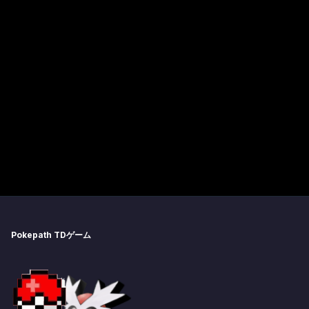
Pokepath TDゲーム