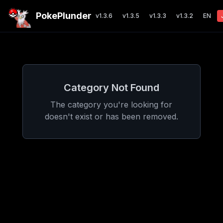
PokePlunder
v1.3.6
v1.3.5
v1.3.3
v1.3.2
EN
Category Not Found
The category you're looking for
doesn't exist or has been removed.