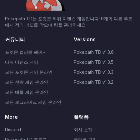
Pokepath TD는 포켓몬 타워 디펜스 게임입니다! 9개의 다른 루트
에서 적의 파도를 막으며 팀을 관리하세요.
커뮤니티
Versions
포켓몬 컬러링 페이지
Pokepath TD v1.3.6
타워 디펜스 게임
Pokepath TD v1.3.5
모든 포켓몬 게임 온라인
Pokepath TD v1.3.3
모든 전략 게임 온라인
Pokepath TD v1.3.2
모든 배틀 게임 온라인
모든 로그라이크 게임 온라인
More
플랫폼
Discord
회사 소개
Pokepath TD 블로그
플랫폼 규칙