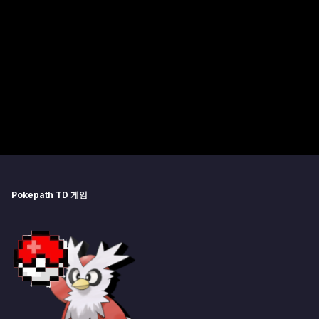
Pokepath TD 게임