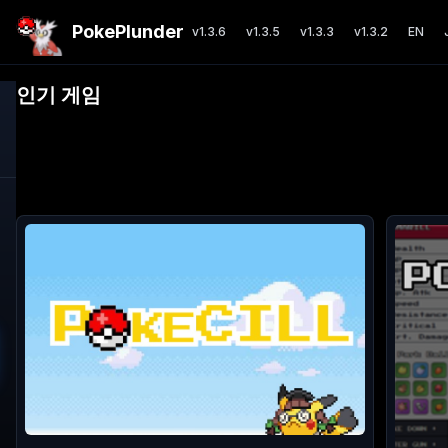
PokePlunder
v1.3.6
v1.3.5
v1.3.3
v1.3.2
EN
인기 게임