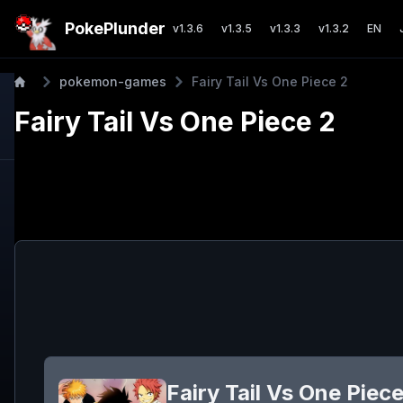
PokePlunder
v1.3.6
v1.3.5
v1.3.3
v1.3.2
EN
pokemon-games
Fairy Tail Vs One Piece 2
Fairy Tail Vs One Piece 2
Fairy Tail Vs One Piece