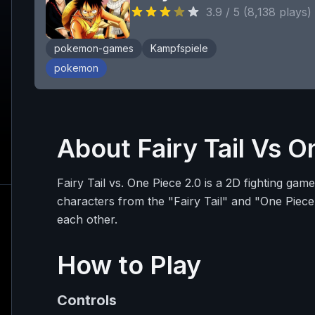
3.9
/ 5 (
8,138
plays)
pokemon-games
Kampfspiele
pokemon
About
Fairy Tail Vs 
Fairy Tail vs. One Piece 2.0 is a 2D fighting ga
characters from the "Fairy Tail" and "One Piece"
each other.
How to Play
Controls