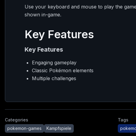
Use your keyboard and mouse to play the game. 
shown in-game.
Key Features
Key Features
Engaging gameplay
Classic Pokémon elements
Multiple challenges
Categories
Tags
pokemon-games
Kampfspiele
pokem