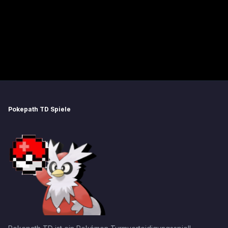
Pokepath TD Spiele