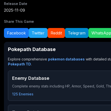
Release Date
2025-11-09
Share This Game
Facebook
Twitter
Reddit
Telegram
WhatsAp
Pokepath Database
Explore comprehensive
pokemon databases
with detailed s
Pokepath TD
.
Enemy Database
Complete enemy stats including HP, Armor, Speed, Gold, Thre
125 Enemies