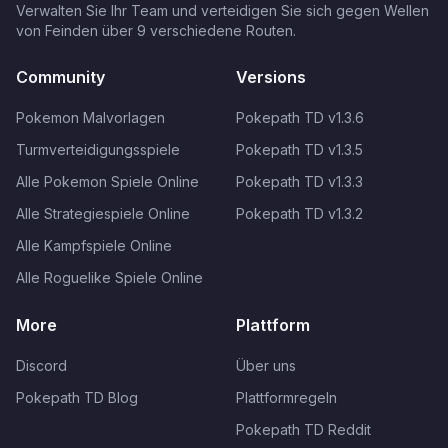
Verwalten Sie Ihr Team und verteidigen Sie sich gegen Wellen
von Feinden über 9 verschiedene Routen.
Community
Versions
Pokemon Malvorlagen
Pokepath TD v1.3.6
Turmverteidigungsspiele
Pokepath TD v1.3.5
Alle Pokemon Spiele Online
Pokepath TD v1.3.3
Alle Strategiespiele Online
Pokepath TD v1.3.2
Alle Kampfspiele Online
Alle Roguelike Spiele Online
More
Plattform
Discord
Über uns
Pokepath TD Blog
Plattformregeln
Pokepath TD Reddit