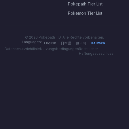
Pokepath Tier List
Pokemon Tier List
© 2026 Pokepath TD. Alle Rechte vorbehalten.
Languages:
English
日本語
한국어
Deutsch
Datenschutzrichtlinie
Nutzungsbedingungen
Rechtlicher
Haftungsausschluss