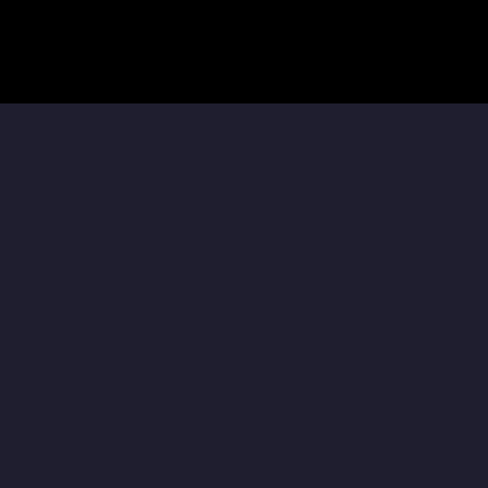
Pokepath TDゲーム