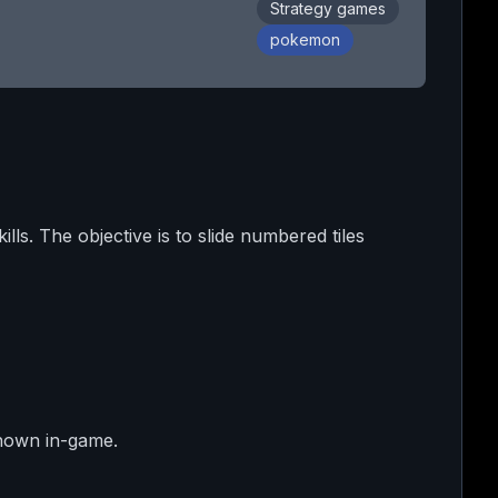
Strategy games
pokemon
lls. The objective is to slide numbered tiles
shown in-game.