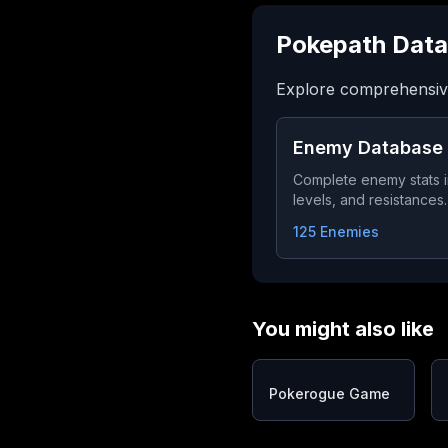
Pokepath Dat
Explore comprehensi
Enemy Database
Complete enemy stats i
levels, and resistances.
125 Enemies
You might also like
Pokerogue Game