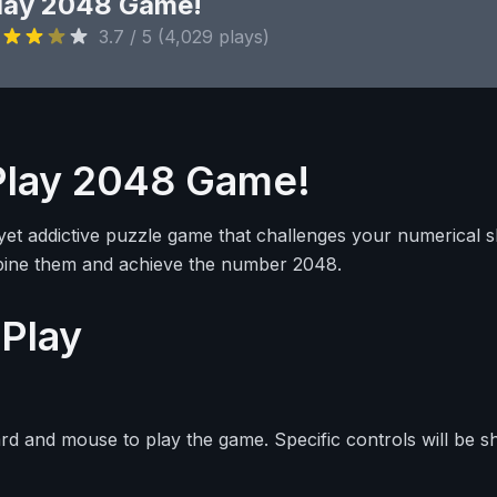
lay 2048 Game!
3.7
/ 5 (
4,029
plays)
Play 2048 Game!
yet addictive puzzle game that challenges your numerical ski
bine them and achieve the number 2048.
Play
d and mouse to play the game. Specific controls will be 