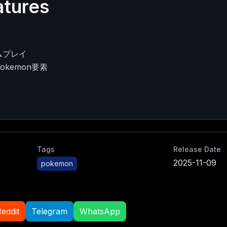
atures
ムプレイ
kemon要素
Tags
Release Date
2025-11-09
pokemon
eddit
Telegram
WhatsApp