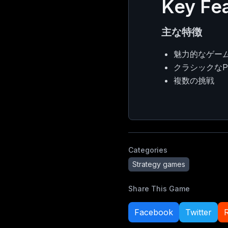
Key Fe
主な特徴
魅力的なゲー
クラシックなPo
複数の挑戦
Categories
Strategy games
Share This Game
Facebook
Twitter
R