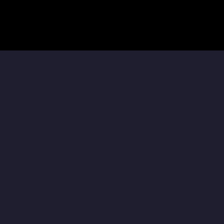
Pokepath TDゲーム