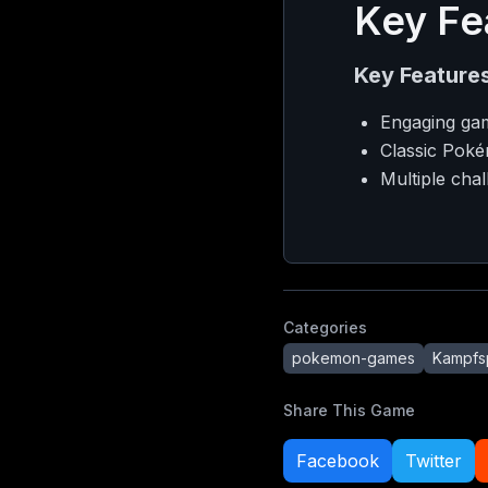
Key Fe
Key Feature
Engaging ga
Classic Pok
Multiple cha
Categories
pokemon-games
Kampfs
Share This Game
Facebook
Twitter