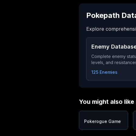
Pokepath Dat
Explore comprehens
Enemy Databas
Complete enemy stats 
levels, and resistance
125 Enemies
You might also like
Pokerogue Game