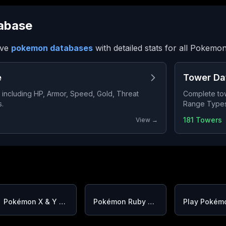
abase
ive
pokemon databases
with detailed stats for all Pokem
e
Tower Da
including HP, Armor, Speed, Gold, Threat
Complete tow
s.
Range Types
181 Towers
View →
Pokémon X & Y - Ein klassisches Abenteuer neu interpretiert
Pokémon Ruby online spielen - Erkunden Sie die Hoenn-Region im klassischen Pokémon-Abenteuer