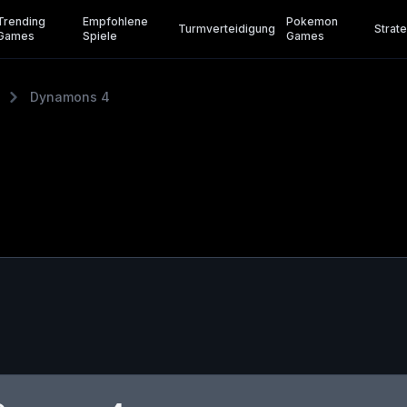
Trending
Empfohlene
Pokemon
Turmverteidigung
Strat
Games
Spiele
Games
Dynamons 4