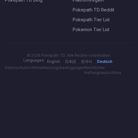
Pokepath TD Reddit
Pokepath Tier List
Pokemon Tier List
© 2026 Pokepath TD. Alle Rechte vorbehalten.
Languages:
English
日本語
한국어
Deutsch
Datenschutzrichtlinie
Nutzungsbedingungen
Rechtlicher
Haftungsausschluss