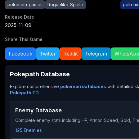
pokemon-games
Roguelike-Spiele
pokem
Release Date
2025-11-09
Share This Game
Facebook
Twitter
Reddit
Telegram
WhatsAp
Pokepath Database
Explore comprehensive
pokemon databases
with detailed s
Pokepath TD
.
Enemy Database
Complete enemy stats including HP, Armor, Speed, Gold, Thre
125 Enemies