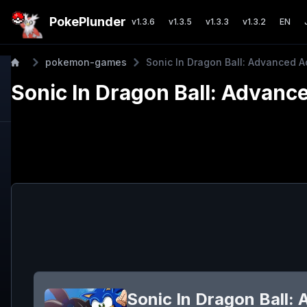
PokePlunder
v1.3.6
v1.3.5
v1.3.3
v1.3.2
EN
pokemon-games
Sonic In Dragon Ball: Advanced 
Sonic In Dragon Ball: Advanc
Sonic In Dragon Ball: