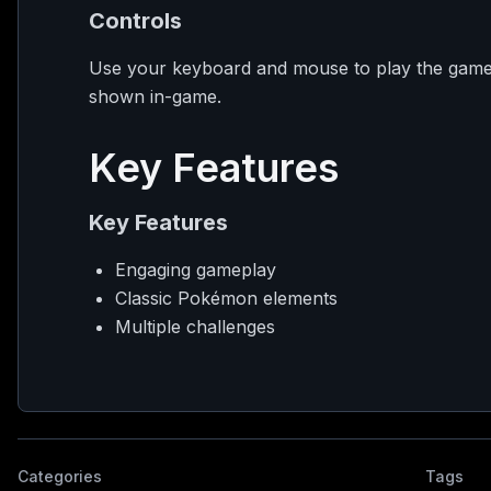
Controls
Use your keyboard and mouse to play the game. 
shown in-game.
Key Features
Key Features
Engaging gameplay
Classic Pokémon elements
Multiple challenges
Categories
Tags