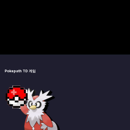
Pokepath TD 게임